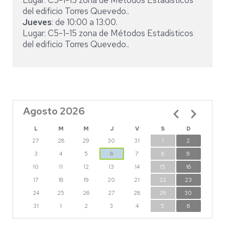
Lugar: C5-1-15 zona de Métodos Estadísticos
del edificio Torres Quevedo..
Jueves
: de 10:00 a 13:00.
Lugar: C5-1-15 zona de Métodos Estadísticos
del edificio Torres Quevedo..
Agosto 2026
Paginación
L
M
M
J
V
S
D
27
28
29
30
31
1
2
3
4
5
6
7
8
9
10
11
12
13
14
15
16
17
18
19
20
21
22
23
24
25
26
27
28
29
30
31
1
2
3
4
5
6