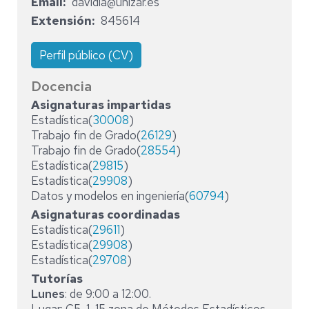
Email
davidla@unizar.es
Extensión
845614
Perfil público (CV)
Docencia
Asignaturas impartidas
Estadística(
30008
)
Trabajo fin de Grado(
26129
)
Trabajo fin de Grado(
28554
)
Estadística(
29815
)
Estadística(
29908
)
Datos y modelos en ingeniería(
60794
)
Asignaturas coordinadas
Estadística(
29611
)
Estadística(
29908
)
Estadística(
29708
)
Tutorías
Lunes
: de 9:00 a 12:00.