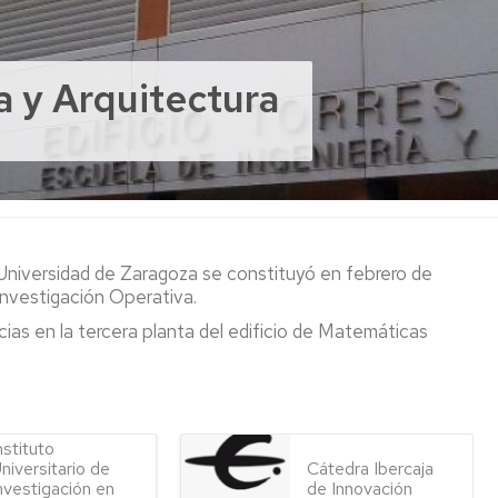
ONES
a y Arquitectura
s
 de la Salud
 Sociales y del Trabajo
Superior
 de la Salud y del Deporte
a Politécnica de Teruel
s Sociales y Humanas
 y Gestión Púbica
ES
ALES)
ERIO
)
niversidad de Zaragoza se constituyó en febrero de
 Investigación Operativa.
as en la tercera planta del edificio de Matemáticas
ICOS
COS
ICOS
nstituto
niversitario de
Cátedra Ibercaja
nvestigación en
de Innovación
OS