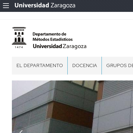
EL DEPARTAMENTO
DOCENCIA
GRUPOS DE
ORGANIZACIÓN
GRADO
ANÁLISIS
NUMÉRICO,
OPTIMIZAC
PERSONAL
MÁSTER
Y
APLICACIO
BIBLIOTECA
(RESTRINGIDO)
ANÁLISIS
Y
FÍSICA
MATEMÁTI