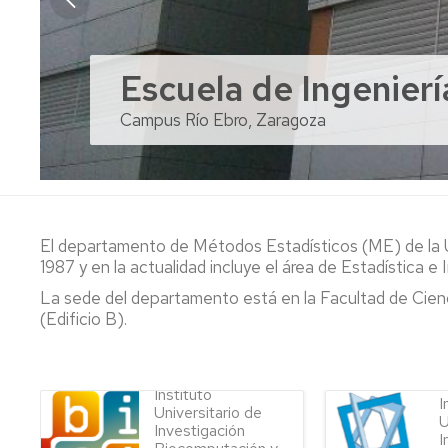
APEDIF
(APLICACI
Escuela de Ingenierí
Facultad de Ciencia
Facultad de Ciencias
Facultad de Ciencias
Escuela Politécnica 
Facultad de Ciencias
Escuela Universitari
Facultad de Ciencia
Facultad de Empresa
DE
ECUACION
DIFERENCI
Campus Río Ebro, Zaragoza
Campus Plaza San Francisco. Zaragoza
Campus Plaza San Francisco, Zaragoza
Campus San Francisco, Zaragoza
Campus de Huesca
Campus de Huesca
Campus de Teruel
Campus de Teruel
Campus de Huesca
GDMZ
(GRUPO
DECISIÓN
MULTICRIT
ZARAGOZA
El departamento de Métodos Estadísticos (ME) de la U
1987 y en la actualidad incluye el área de Estadística e
MODELOS
La sede del departamento está en la Facultad de Cienci
ESTOCÁST
(Edificio B).
MÉTODOS
ESTADÍSTI
NO
Instituto
PARAMÉTR
I
Universitario de
Y
U
Investigación
I
BAYESIAN