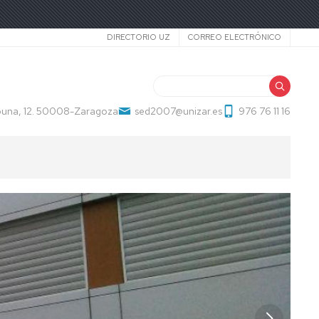
Secundario
DIRECTORIO UZ
CORREO ELECTRÓNICO
Buscar
erbuna, 12. 50008-Zaragoza
sed2007@unizar.es
976 76 11 16